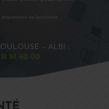
 acquéreurs ou locataires
OULOUSE – ALBI :
31 61 60 00
NTÉ