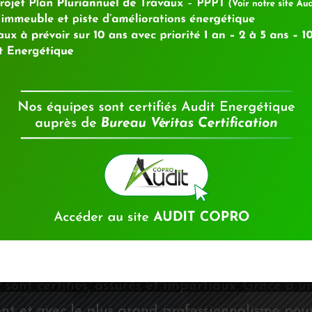
DÉCOUVRIR
ESSER?
lier sur l´ensemble des régions Île-de-France et
t certifiés, assurés et impartiaux. Grâce à un
nt et avec le plus grand professionnalisme pour