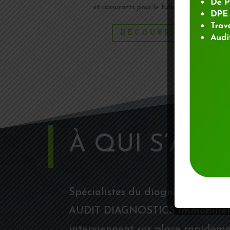
et rassurants pour le futur acheteur.
DÉCOUVRIR
À QUI S’ADR
Spécialistes du diagnostic immobi
AUDIT DIAGNOSTICS Immobilier son
interviennent sur place rapideme