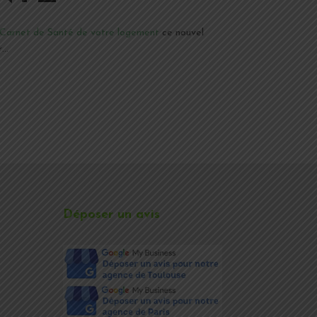
Carnet de Santé de votre logement
ce nouvel
r…
Déposer un avis