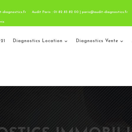
t-diagnostics.fr
Audit Paris : 01 82 83 82 00 | paris@audit-diagnostics.fr
vis
21
Diagnostics Location
Diagnostics Vente