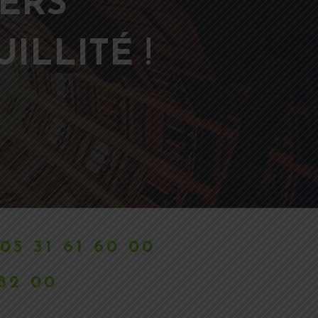
ERS
ILLITÉ
!
05 31 61 60 00
 82 00