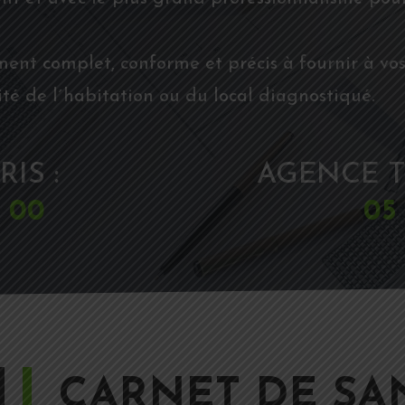
ment complet, conforme et précis à fournir à vos
té de l´habitation ou du local diagnostiqué.
IS :
AGENCE T
2 00
05 
CARNET DE SA