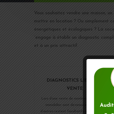
Vous souhaitez vendre une maison, un 
mettre en location ? Ou simplement co
énergétiques et écologiques ? La so
´engage à établir un diagnostic compl
et à un prix attractif.
DIAGNOSTICS LIÉS À LA
VENTE
Lors d’une vente de nombreux diagnostics
immobilier sont devenus obligatoires,
d’autres restent facultatifs mais très utiles