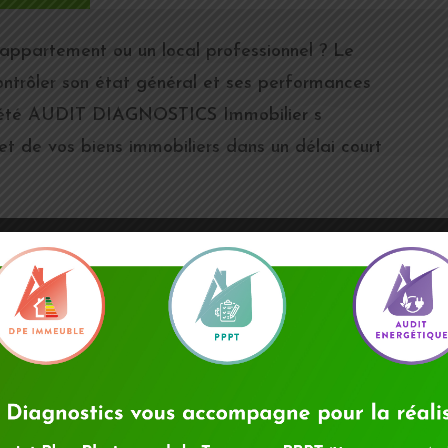
appartement ou un local professionnel ? Le
ntrôler son état général et ses performances
ciété AUDIT DIAGNOSTICS Immobilier s
et de vos biens immobiliers dans un délai court
DIAGNOSTICS LIÉS À LA
LOCATION
Lorsque vous mettez votre logement en
location, pensez à faire les diagnostics
immobilier obligatoires.