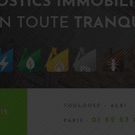
OSTICS IMMOBILI
N TOUTE
TRANQU
TOULOUSE – ALBI :
IS
01 82 83
PARIS :