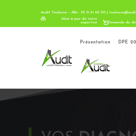
Audit Toulouse – Albi : 05 31 61 60 00 | toulouse@audi
Mise à jour de votre
expertise
Demande de de
Présentation
DPE 20