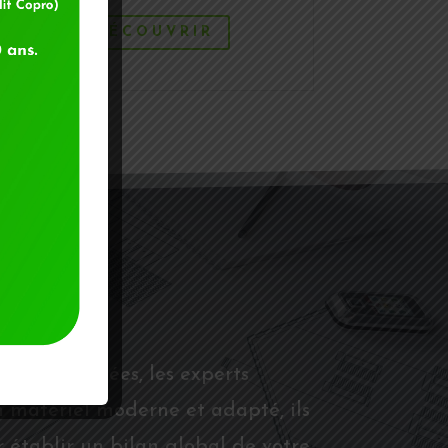
DÉCOUVRIR
 Midi-Pyrénées, les experts
 matériel moderne et adapté, ils
 établir un bilan global de votre