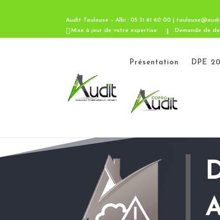
Audit Toulouse – Albi : 05 31 61 60 00 | toulouse@audi
Mise à jour de votre expertise
Demande de de
Présentation
DPE 20