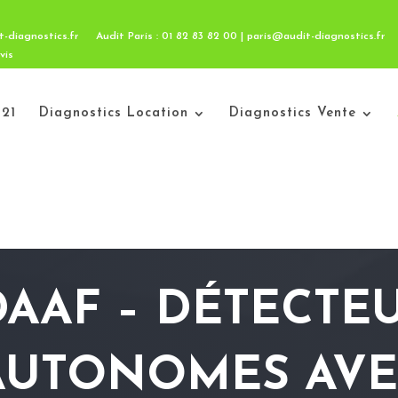
t-diagnostics.fr
Audit Paris : 01 82 83 82 00 | paris@audit-diagnostics.fr
vis
21
Diagnostics Location
Diagnostics Vente
DAAF – DÉTECTE
AUTONOMES AVE