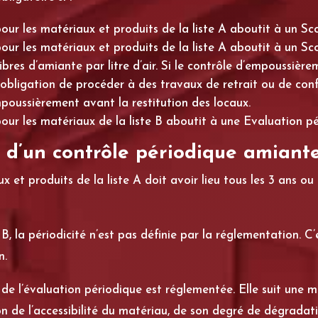
pour les matériaux et produits de la liste A aboutit à un Sc
pour les matériaux et produits de la liste A aboutit à un Sc
fibres d’amiante par litre d’air. Si le contrôle d’empoussièr
ns l’obligation de procéder à des travaux de retrait ou de c
poussièrement avant la restitution des locaux.
pour les matériaux de la liste B aboutit à une Evaluation pé
 d’un contrôle périodique amiant
 et produits de la liste A doit avoir lieu tous les 3 ans ou
 B, la périodicité n’est pas définie par la réglementation. C
n.
e l’évaluation périodique est réglementée. Elle suit une mé
on de l’accessibilité du matériau, de son degré de dégradat