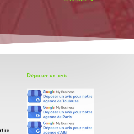
Vidéo du bien
→
Déposer un avis
rtise