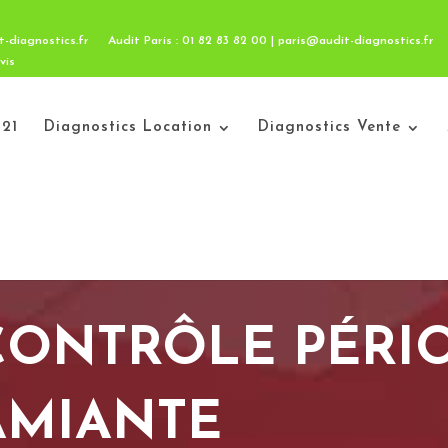
t-diagnostics.fr
Audit Paris : 01 82 83 82 00 | paris@audit-diagnostics.fr
vis
21
Diagnostics Location
Diagnostics Vente
CONTRÔLE PÉRI
AMIANTE