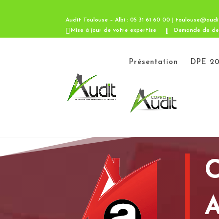
Audit Toulouse – Albi : 05 31 61 60 00 | toulouse@audi
Mise à jour de votre expertise
Demande de de
Présentation
DPE 20