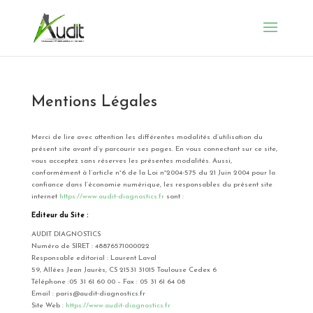
Mentions Légales
Merci de lire avec attention les différentes modalités d’utilisation du
présent site avant d’y parcourir ses pages. En vous connectant sur ce site,
vous acceptez sans réserves les présentes modalités. Aussi,
conformément à l’article n°6 de la Loi n°2004-575 du 21 Juin 2004 pour la
confiance dans l’économie numérique, les responsables du présent site
internet
https://www.audit-diagnostics.fr
sont :
Editeur du Site :
AUDIT DIAGNOSTICS
Numéro de SIRET : 48876571000022
Responsable editorial : Laurent Laval
59, Allées Jean Jaurès, CS 21531 31015 Toulouse Cedex 6
Téléphone :05 31 61 60 00 – Fax : 05 31 61 64 08
Email : paris@audit-diagnostics.fr
Site Web :
https://www.audit-diagnostics.fr