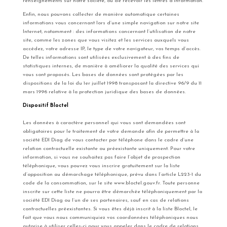
renseignements sur notre société, ou de recevoir les lettres d’information.
Enfin, nous pouvons collecter de manière automatique certaines
informations vous concernant lors d’une simple navigation sur notre site
Internet, notamment : des informations concernant l’utilisation de notre
site, comme les zones que vous visitez et les services auxquels vous
accédez, votre adresse IP, le type de votre navigateur, vos temps d’accès.
De telles informations sont utilisées exclusivement à des fins de
statistiques internes, de manière à améliorer la qualité des services qui
vous sont proposés. Les bases de données sont protégées par les
dispositions de la loi du 1er juillet 1998 transposant la directive 96/9 du 11
mars 1996 relative à la protection juridique des bases de données.
Dispositif Bloctel
Les données à caractère personnel qui vous sont demandées sont
obligatoires pour le traitement de votre demande afin de permettre à la
société EDI Diag de vous contacter par téléphone dans le cadre d’une
relation contractuelle existante ou préexistante uniquement. Pour votre
information, si vous ne souhaitez pas faire l’objet de prospection
téléphonique, vous pouvez vous inscrire gratuitement sur la liste
d’opposition au démarchage téléphonique, prévu dans l’article L223-1 du
code de la consommation, sur le site www.bloctel.gouv.fr. Toute personne
inscrite sur cette liste ne pourra être démarchée téléphoniquement par la
société EDI Diag ou l’un de ses partenaires, sauf en cas de relations
contractuelles préexistantes. Si vous êtes déjà inscrit à la liste Bloctel, le
fait que vous nous communiquiez vos coordonnées téléphoniques nous
autorise à utiliser celles-ci pour vous appeler dans le cadre de relations