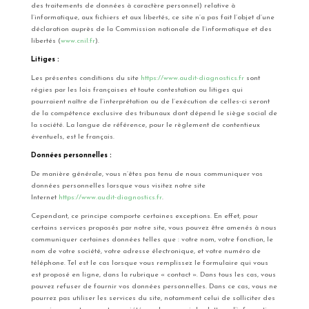
des traitements de données à caractère personnel) relative à
l’informatique, aux fichiers et aux libertés, ce site n’a pas fait l’objet d’une
déclaration auprès de la Commission nationale de l’informatique et des
libertés (
www.cnil.fr
).
Litiges :
Les présentes conditions du site
https://www.audit-diagnostics.fr
sont
régies par les lois françaises et toute contestation ou litiges qui
pourraient naître de l’interprétation ou de l’exécution de celles-ci seront
de la compétence exclusive des tribunaux dont dépend le siège social de
la société. La langue de référence, pour le règlement de contentieux
éventuels, est le français.
Données personnelles :
De manière générale, vous n’êtes pas tenu de nous communiquer vos
données personnelles lorsque vous visitez notre site
Internet
https://www.audit-diagnostics.fr
.
Cependant, ce principe comporte certaines exceptions. En effet, pour
certains services proposés par notre site, vous pouvez être amenés à nous
communiquer certaines données telles que : votre nom, votre fonction, le
nom de votre société, votre adresse électronique, et votre numéro de
téléphone. Tel est le cas lorsque vous remplissez le formulaire qui vous
est proposé en ligne, dans la rubrique « contact ». Dans tous les cas, vous
pouvez refuser de fournir vos données personnelles. Dans ce cas, vous ne
pourrez pas utiliser les services du site, notamment celui de solliciter des