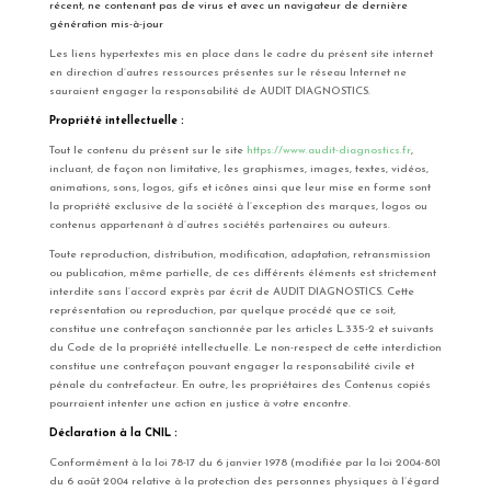
récent, ne contenant pas de virus et avec un navigateur de dernière
génération mis-à-jour
Les liens hypertextes mis en place dans le cadre du présent site internet
en direction d’autres ressources présentes sur le réseau Internet ne
sauraient engager la responsabilité de AUDIT DIAGNOSTICS.
Propriété intellectuelle :
Tout le contenu du présent sur le site
https://www.audit-diagnostics.fr
,
incluant, de façon non limitative, les graphismes, images, textes, vidéos,
animations, sons, logos, gifs et icônes ainsi que leur mise en forme sont
la propriété exclusive de la société à l’exception des marques, logos ou
contenus appartenant à d’autres sociétés partenaires ou auteurs.
Toute reproduction, distribution, modification, adaptation, retransmission
ou publication, même partielle, de ces différents éléments est strictement
interdite sans l’accord exprès par écrit de AUDIT DIAGNOSTICS. Cette
représentation ou reproduction, par quelque procédé que ce soit,
constitue une contrefaçon sanctionnée par les articles L.335-2 et suivants
du Code de la propriété intellectuelle. Le non-respect de cette interdiction
constitue une contrefaçon pouvant engager la responsabilité civile et
pénale du contrefacteur. En outre, les propriétaires des Contenus copiés
pourraient intenter une action en justice à votre encontre.
Déclaration à la CNIL :
Conformément à la loi 78-17 du 6 janvier 1978 (modifiée par la loi 2004-801
du 6 août 2004 relative à la protection des personnes physiques à l’égard