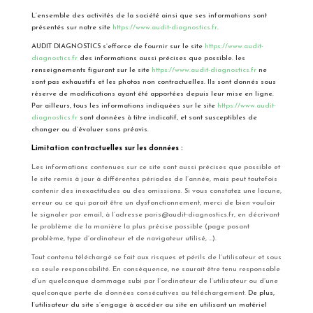
L’ensemble des activités de la société ainsi que ses informations sont
présentés sur notre site
https://www.audit-diagnostics.fr
.
AUDIT DIAGNOSTICS s’efforce de fournir sur le site
https://www.audit-
diagnostics.fr
des informations aussi précises que possible. les
renseignements figurant sur le site
https://www.audit-diagnostics.fr
ne
sont pas exhaustifs et les photos non contractuelles. Ils sont donnés sous
réserve de modifications ayant été apportées depuis leur mise en ligne.
Par ailleurs, tous les informations indiquées sur le site
https://www.audit-
diagnostics.fr
sont données à titre indicatif, et sont susceptibles de
changer ou d’évoluer sans préavis.
Limitation contractuelles sur les données :
Les informations contenues sur ce site sont aussi précises que possible et
le site remis à jour à différentes périodes de l’année, mais peut toutefois
contenir des inexactitudes ou des omissions. Si vous constatez une lacune,
erreur ou ce qui parait être un dysfonctionnement, merci de bien vouloir
le signaler par email, à l’adresse paris@audit-diagnostics.fr, en décrivant
le problème de la manière la plus précise possible (page posant
problème, type d’ordinateur et de navigateur utilisé, …).
Tout contenu téléchargé se fait aux risques et périls de l’utilisateur et sous
sa seule responsabilité. En conséquence, ne saurait être tenu responsable
d’un quelconque dommage subi par l’ordinateur de l’utilisateur ou d’une
quelconque perte de données consécutives au téléchargement.
De plus,
l’utilisateur du site s’engage à accéder au site en utilisant un matériel