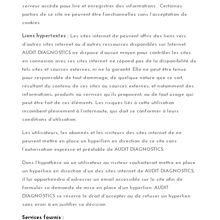
serveur accède pour lire et enregistrer des informations . Certaines
parties de ce site ne peuvent être fonctionnelles sans l’acceptation de
cookies.
Liens hypertextes :
Les sites internet de peuvent offrir des liens vers
d’autres sites internet ou d’autres ressources disponibles sur Internet.
AUDIT DIAGNOSTICS ne dispose d’aucun moyen pour contrôler les sites
en connexion avec ses sites internet. ne répond pas de la disponibilité de
tels sites et sources externes, ni ne la garantit. Elle ne peut être tenue
pour responsable de tout dommage, de quelque nature que ce soit,
résultant du contenu de ces sites ou sources externes, et notamment des
informations, produits ou services qu’ils proposent, ou de tout usage qui
peut être fait de ces éléments. Les risques liés à cette utilisation
incombent pleinement à l’internaute, qui doit se conformer à leurs
conditions d’utilisation.
Les utilisateurs, les abonnés et les visiteurs des sites internet de ne
peuvent mettre en place un hyperlien en direction de ce site sans
l’autorisation expresse et préalable de AUDIT DIAGNOSTICS.
Dans l’hypothèse où un utilisateur ou visiteur souhaiterait mettre en place
un hyperlien en direction d’un des sites internet de AUDIT DIAGNOSTICS,
il lui appartiendra d’adresser un email accessible sur le site afin de
formuler sa demande de mise en place d’un hyperlien. AUDIT
DIAGNOSTICS se réserve le droit d’accepter ou de refuser un hyperlien
sans avoir à en justifier sa décision.
Services fournis :