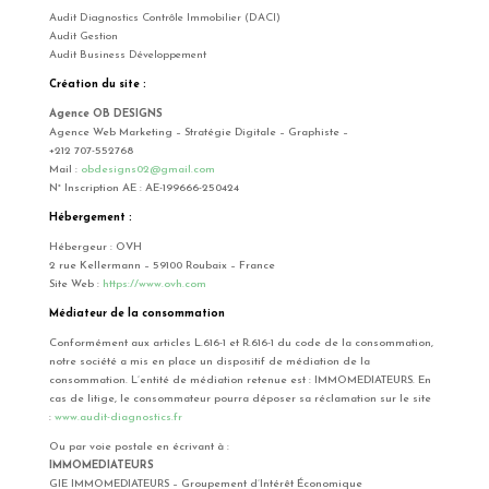
Audit Diagnostics Contrôle Immobilier (DACI)
Audit Gestion
Audit Business Développement
Création du site :
Agence OB DESIGNS
Agence Web Marketing – Stratégie Digitale – Graphiste –
+212 707-552768
Mail :
obdesigns02@gmail.com
N° Inscription AE : AE-199666-250424
Hébergement :
Hébergeur : OVH
2 rue Kellermann – 59100 Roubaix – France
Site Web :
https://www.ovh.com
Médiateur de la consommation
Conformément aux articles L.616-1 et R.616-1 du code de la consommation,
notre société a mis en place un dispositif de médiation de la
consommation. L’entité de médiation retenue est : IMMOMEDIATEURS. En
cas de litige, le consommateur pourra déposer sa réclamation sur le site
:
www.audit-diagnostics.fr
Ou par voie postale en écrivant à :
IMMOMEDIATEURS
GIE IMMOMEDIATEURS – Groupement d’Intérêt Économique